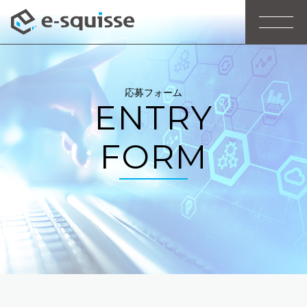
応募フォーム
E
N
T
R
Y
F
O
R
M